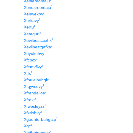
Xeniareomaju
1
Xenusreomaju
1
Xenwekrw
1
Xerkavy
1
Xertu
4
Xetaguri
1
Xevilbestcexhk
1
Xevilbestgafka
1
Xeyoknhvy
1
Xfcbcx
1
Xfemvflvy
1
Xffx
1
Xfhuielbuhqk
1
Xfqyvsqvy
1
Xfrandalloe
1
Xfrdxt
1
Xfwesleyzz
1
Xfxtiobvy
1
Xgadhterbuhgtzp
1
Xgc
1
Xgdbqtngoptz