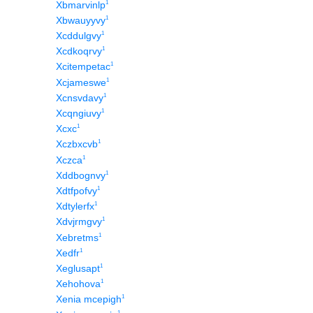
1
Xbmarvinlp
1
Xbwauyyvy
1
Xcddulgvy
1
Xcdkoqrvy
1
Xcitempetac
1
Xcjameswe
1
Xcnsvdavy
1
Xcqngiuvy
1
Xcxc
1
Xczbxcvb
1
Xczca
1
Xddbognvy
1
Xdtfpofvy
1
Xdtylerfx
1
Xdvjrmgvy
1
Xebretms
1
Xedfr
1
Xeglusapt
1
Xehohova
1
Xenia mcepigh
1