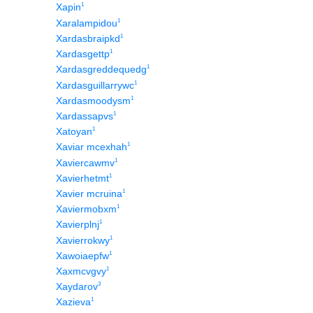
1
Xapin
1
Xaralampidou
1
Xardasbraipkd
1
Xardasgettp
1
Xardasgreddequedg
1
Xardasguillarrywc
1
Xardasmoodysm
1
Xardassapvs
1
Xatoyan
1
Xaviar mcexhah
1
Xaviercawmv
1
Xavierhetmt
1
Xavier mcruina
1
Xaviermobxm
1
Xavierplnj
1
Xavierrokwy
1
Xawoiaepfw
1
Xaxmcvgvy
3
Xaydarov
1
Xazieva