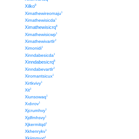
Xilko
9
1
Ximathewireomaju
1
Ximathewisicda
Ximathewisicrq
8
1
Ximathewisicwp
2
Ximathewivartlr
1
Ximonidi
1
Xinndabesicda
Xinndabesicrq
6
2
Xinndabevartlr
1
Xiromantsicux
1
Xirtkvivy
3
Xit
1
Xiunsowaq
1
Xıdırov
1
Xjcrumhvy
1
Xjdfmhsvy
1
Xjkermitqd
1
Xkhenrykv
1
Xkjimmyxt