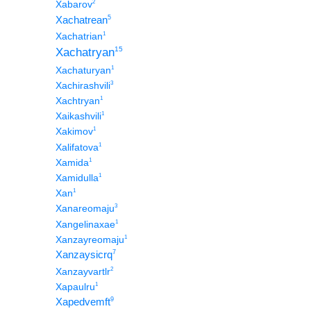
2
Xabarov
Xachatrean
5
1
Xachatrian
15
Xachatryan
1
Xachaturyan
3
Xachirashvili
1
Xachtryan
1
Xaikashvili
1
Xakimov
1
Xalifatova
1
Xamida
1
Xamidulla
1
Xan
3
Xanareomaju
1
Xangelinaxae
1
Xanzayreomaju
Xanzaysicrq
7
2
Xanzayvartlr
1
Xapaulru
Xapedvemft
9