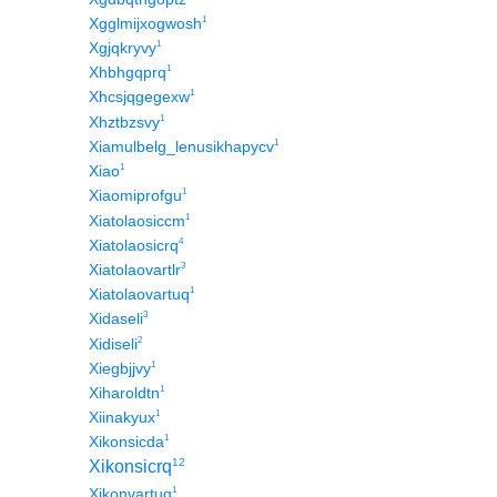
1
Xgglmijxogwosh
1
Xgjqkryvy
1
Xhbhgqprq
1
Xhcsjqgegexw
1
Xhztbzsvy
1
Xiamulbelg_lenusikhapycv
1
Xiao
1
Xiaomiprofgu
1
Xiatolaosiccm
4
Xiatolaosicrq
3
Xiatolaovartlr
1
Xiatolaovartuq
3
Xidaseli
2
Xidiseli
1
Xiegbjjvy
1
Xiharoldtn
1
Xiinakyux
1
Xikonsicda
12
Xikonsicrq
1
Xikonvartuq