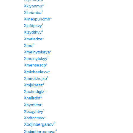
1
Xklynnmu
1
Xlbrianba
1
Xlinespuncmh
1
Xlpfdpkvy
1
Xlzydthvy
1
Xmaladze
1
Xmel
2
Xmelnytskaya
1
Xmelnytskyy
1
Xmensesdp
1
Xmichaelaxw
1
Xmirekhejxo
1
Xmjulsesz
1
Xnchndiglz
1
Xneiirdhf
1
Xnymvrxt
1
Xocqyhtvy
1
Xodfccmvy
Xodjinberganov
6
4
Xodjinberganova