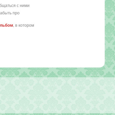
бщаться с ними
забыть про
альбом
, в котором