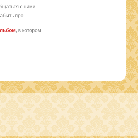
бщаться с ними
забыть про
альбом
, в котором