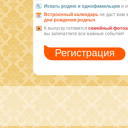
Искать родню и однофамильцев
и о
Встроенный календарь
не даст вам 
дни рождения родных
К выпуску готовится
семейный фото
вы запечатлите все важные события!
Регистрация