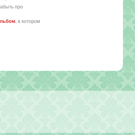
забыть про
альбом
, в котором