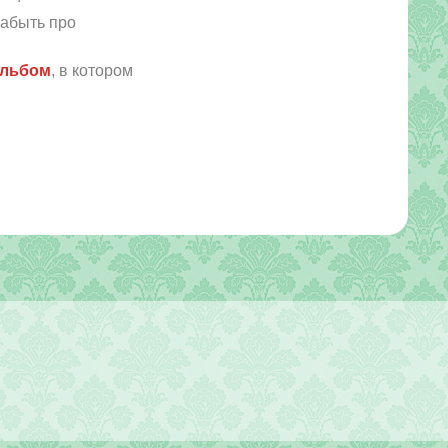
забыть про
альбом
, в котором