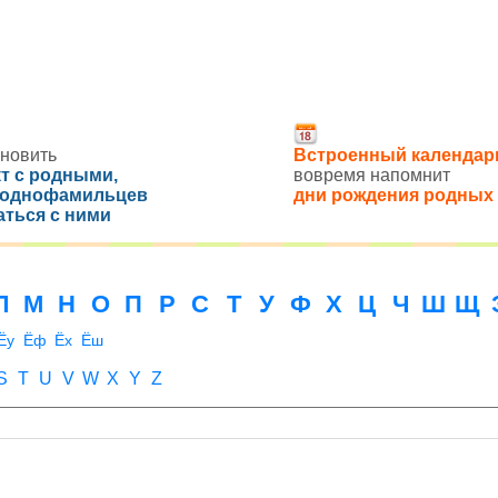
новить
Встроенный календар
кт с родными,
вовремя напомнит
 однофамильцев
дни рождения родных
аться с ними
Л
М
Н
О
П
Р
С
Т
У
Ф
Х
Ц
Ч
Ш
Щ
Ёу
Ёф
Ёх
Ёш
S
T
U
V
W
X
Y
Z