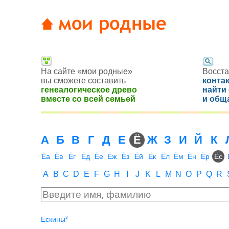
На сайте «мои родные»
Восста
вы сможете составить
конта
генеалогическое древо
найти
вместе со всей семьей
и общ
А
Б
В
Г
Д
Е
Ё
Ж
З
И
Й
К
Ёа
Ёв
Ёг
Ёд
Ёе
Ёж
Ёз
Ёй
Ёк
Ёл
Ём
Ён
Ёр
Ёс
A
B
C
D
E
F
G
H
I
J
K
L
M
N
O
P
Q
R
3
Ёскины