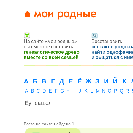
На сайте «мои родные»
Восстановить
вы сможете составить
контакт с родным
генеалогическое древо
найти однофами
вместе со всей семьей
и общаться с ни
А
Б
В
Г
Д
Е
Ё
Ж
З
И
Й
К
A
B
C
D
E
F
G
H
I
J
K
L
M
N
O
P
Q
R
Всего на сайте найдено
1
: