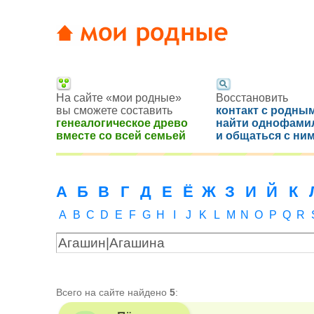
На сайте «мои родные»
Восстановить
вы сможете составить
контакт с родным
генеалогическое древо
найти однофами
вместе со всей семьей
и общаться с ни
А
Б
В
Г
Д
Е
Ё
Ж
З
И
Й
К
A
B
C
D
E
F
G
H
I
J
K
L
M
N
O
P
Q
R
Всего на сайте найдено
5
: