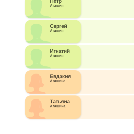
Пётр
Агашин
Сергей
Агашин
Игнатий
Агашин
Евдакия
Агашина
Татьяна
Агашина