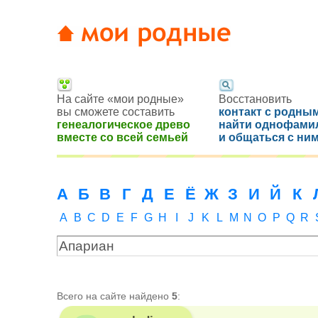
На сайте «мои родные»
Восстановить
вы сможете составить
контакт с родным
генеалогическое древо
найти однофами
вместе со всей семьей
и общаться с ни
А
Б
В
Г
Д
Е
Ё
Ж
З
И
Й
К
A
B
C
D
E
F
G
H
I
J
K
L
M
N
O
P
Q
R
Всего на сайте найдено
5
: