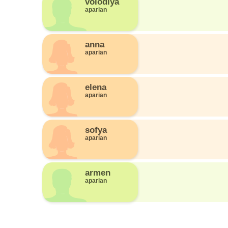
volodiya
aparian
anna
aparian
elena
aparian
sofya
aparian
armen
aparian