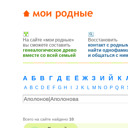
На сайте «мои родные»
Восстановить
вы сможете составить
контакт с родным
генеалогическое древо
найти однофами
вместе со всей семьей
и общаться с ни
А
Б
В
Г
Д
Е
Ё
Ж
З
И
Й
К
A
B
C
D
E
F
G
H
I
J
K
L
M
N
O
P
Q
R
Всего на сайте найдено
10
: