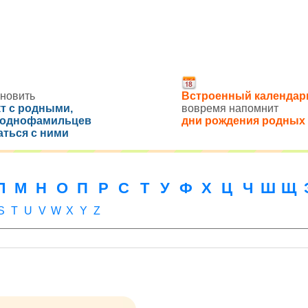
новить
Встроенный календар
кт с родными,
вовремя напомнит
 однофамильцев
дни рождения родных
аться с ними
Л
М
Н
О
П
Р
С
Т
У
Ф
Х
Ц
Ч
Ш
Щ
S
T
U
V
W
X
Y
Z