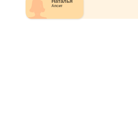
Наталья
Апсит