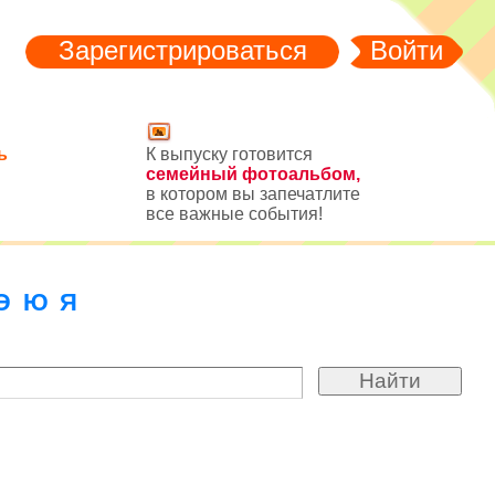
Зарегистрироваться
Войти
ь
К выпуску готовится
семейный фотоальбом,
в котором вы запечатлите
все важные события!
Э
Ю
Я