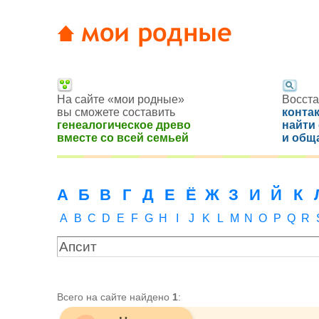
На сайте «мои родные»
Восста
вы сможете составить
конта
генеалогическое древо
найти
вместе со всей семьей
и общ
А
Б
В
Г
Д
Е
Ё
Ж
З
И
Й
К
A
B
C
D
E
F
G
H
I
J
K
L
M
N
O
P
Q
R
Всего на сайте найдено
1
: