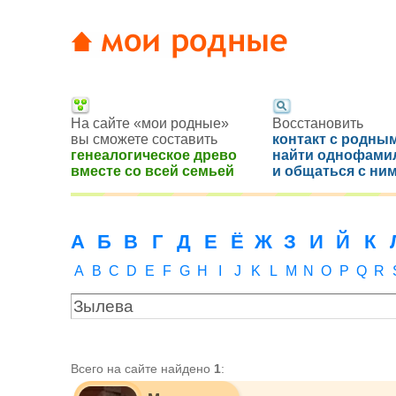
На сайте «мои родные»
Восстановить
вы сможете составить
контакт с родным
генеалогическое древо
найти однофами
вместе со всей семьей
и общаться с ни
А
Б
В
Г
Д
Е
Ё
Ж
З
И
Й
К
A
B
C
D
E
F
G
H
I
J
K
L
M
N
O
P
Q
R
Всего на сайте найдено
1
: