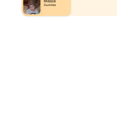
Маша
Зылева