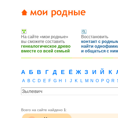
На сайте «мои родные»
Восстановить
вы сможете составить
контакт с родным
генеалогическое древо
найти однофами
вместе со всей семьей
и общаться с ни
А
Б
В
Г
Д
Е
Ё
Ж
З
И
Й
К
A
B
C
D
E
F
G
H
I
J
K
L
M
N
O
P
Q
R
Всего на сайте найдено
1
: