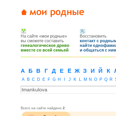
На сайте «мои родные»
Восстановить
вы сможете составить
контакт с родным
генеалогическое древо
найти однофами
вместе со всей семьей
и общаться с ни
А
Б
В
Г
Д
Е
Ё
Ж
З
И
Й
К
A
B
C
D
E
F
G
H
I
J
K
L
M
N
O
P
Q
R
Всего на сайте найдено
2
: