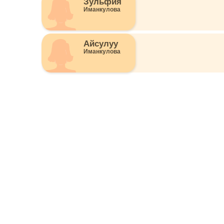
Зульфия
Иманкулова
Айсулуу
Иманкулова