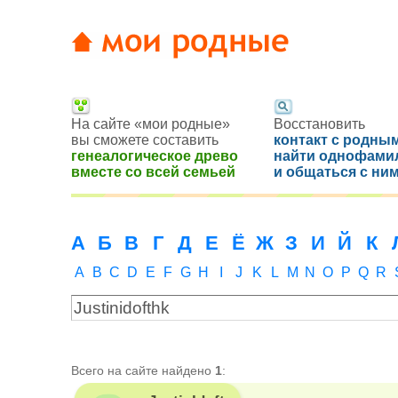
На сайте «мои родные»
Восстановить
вы сможете составить
контакт с родным
генеалогическое древо
найти однофами
вместе со всей семьей
и общаться с ни
А
Б
В
Г
Д
Е
Ё
Ж
З
И
Й
К
A
B
C
D
E
F
G
H
I
J
K
L
M
N
O
P
Q
R
Всего на сайте найдено
1
: