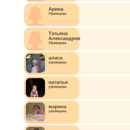
Арина
Уфимцева
Татьяна
Александровна
Уфимцева
алиса
уфимцева
наталья
уфимцева
марина
уфимцева