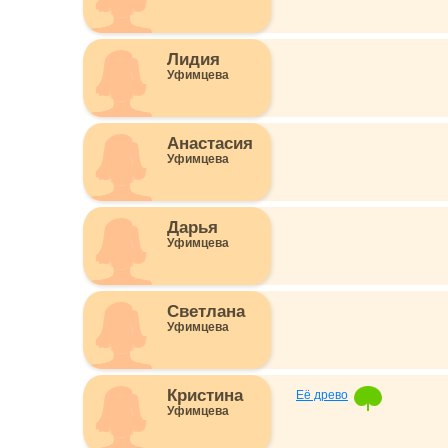
Лидия
Уфимцева
Анастасия
Уфимцева
Дарья
Уфимцева
Светлана
Уфимцева
Кристина
Её древо
Уфимцева