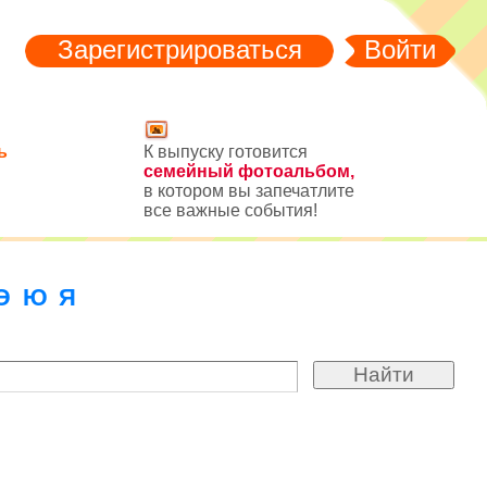
Зарегистрироваться
Войти
ь
К выпуску готовится
семейный фотоальбом,
в котором вы запечатлите
все важные события!
Э
Ю
Я