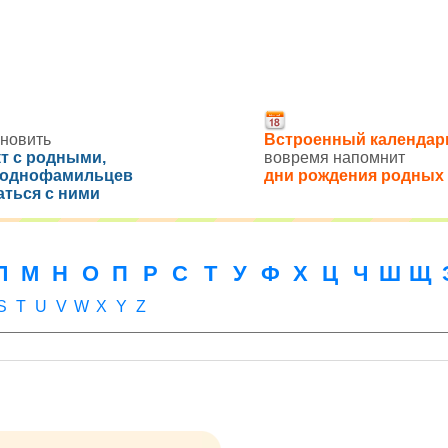
новить
Встроенный календар
кт с родными,
вовремя напомнит
 однофамильцев
дни рождения родных
аться с ними
Л
М
Н
О
П
Р
С
Т
У
Ф
Х
Ц
Ч
Ш
Щ
S
T
U
V
W
X
Y
Z