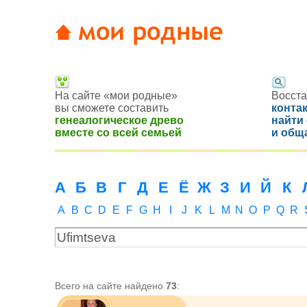
На сайте «мои родные»
Восста
вы сможете составить
конта
генеалогическое древо
найти
вместе со всей семьей
и общ
А
Б
В
Г
Д
Е
Ё
Ж
З
И
Й
К
A
B
C
D
E
F
G
H
I
J
K
L
M
N
O
P
Q
R
Всего на сайте найдено
73
: