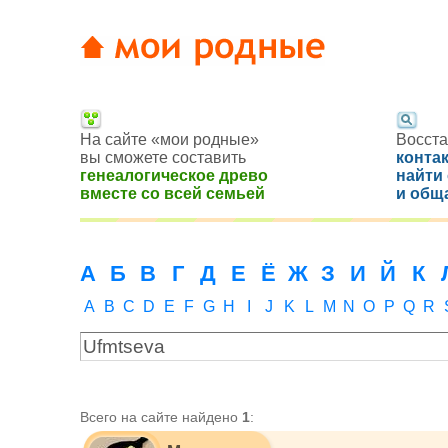
На сайте «мои родные»
Восста
вы сможете составить
конта
генеалогическое древо
найти
вместе со всей семьей
и общ
А
Б
В
Г
Д
Е
Ё
Ж
З
И
Й
К
A
B
C
D
E
F
G
H
I
J
K
L
M
N
O
P
Q
R
Всего на сайте найдено
1
: