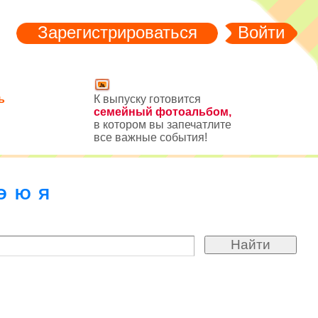
Зарегистрироваться
Войти
ь
К выпуску готовится
семейный фотоальбом,
в котором вы запечатлите
все важные события!
Э
Ю
Я