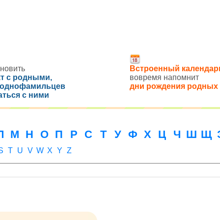
новить
Встроенный календар
кт с родными,
вовремя напомнит
 однофамильцев
дни рождения родных
аться с ними
Л
М
Н
О
П
Р
С
Т
У
Ф
Х
Ц
Ч
Ш
Щ
S
T
U
V
W
X
Y
Z