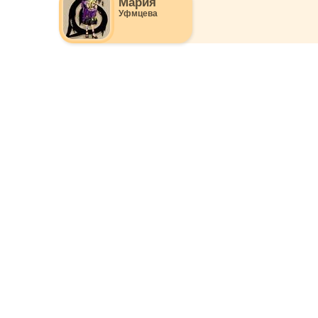
Мария
Уфмцева