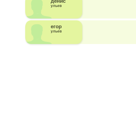
денис
ульев
егор
ульев