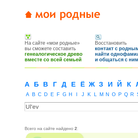
На сайте «мои родные»
Восстановить
вы сможете составить
контакт с родным
генеалогическое древо
найти однофами
вместе со всей семьей
и общаться с ни
А
Б
В
Г
Д
Е
Ё
Ж
З
И
Й
К
A
B
C
D
E
F
G
H
I
J
K
L
M
N
O
P
Q
R
Всего на сайте найдено
2
: