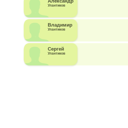
Александр
Улантиков
Владимир
Улантиков
Сергей
Улантиков