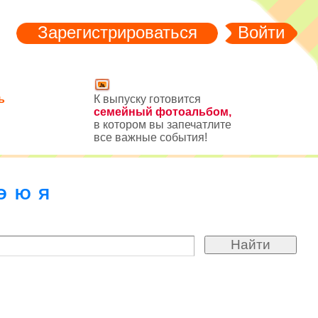
Зарегистрироваться
Войти
ь
К выпуску готовится
семейный фотоальбом,
в котором вы запечатлите
все важные события!
Э
Ю
Я