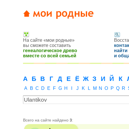
На сайте «мои родные»
Восста
вы сможете составить
конта
генеалогическое древо
найти
вместе со всей семьей
и общ
А
Б
В
Г
Д
Е
Ё
Ж
З
И
Й
К
A
B
C
D
E
F
G
H
I
J
K
L
M
N
O
P
Q
R
Всего на сайте найдено
3
: