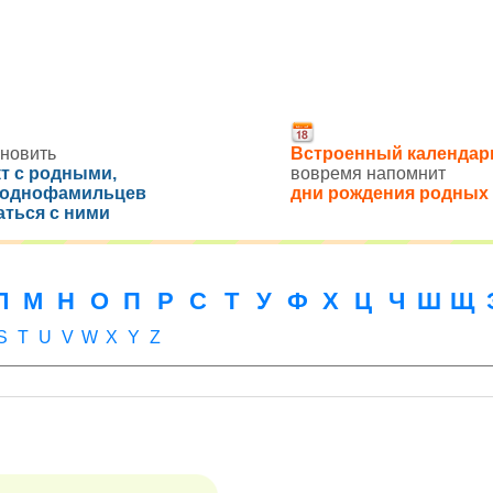
новить
Встроенный календар
кт с родными,
вовремя напомнит
 однофамильцев
дни рождения родных
аться с ними
Л
М
Н
О
П
Р
С
Т
У
Ф
Х
Ц
Ч
Ш
Щ
S
T
U
V
W
X
Y
Z