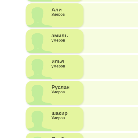
Али
Умеров
эмиль
умеров
илья
умеров
Руслан
Умеров
шакир
Умеров