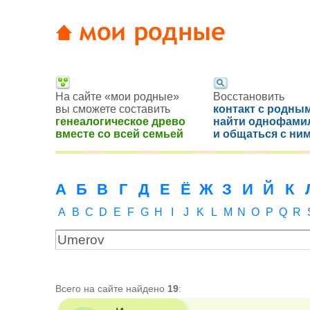
На сайте «мои родные»
Восстановить
вы сможете составить
контакт с родным
генеалогическое древо
найти однофами
вместе со всей семьей
и общаться с ни
А
Б
В
Г
Д
Е
Ё
Ж
З
И
Й
К
A
B
C
D
E
F
G
H
I
J
K
L
M
N
O
P
Q
R
Всего на сайте найдено
19
: