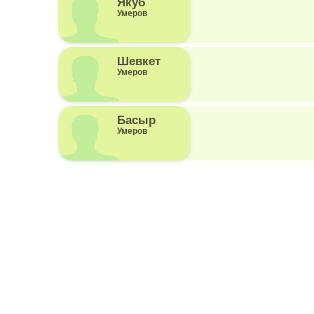
Якуб
Умеров
Шевкет
Умеров
Басыр
Умеров