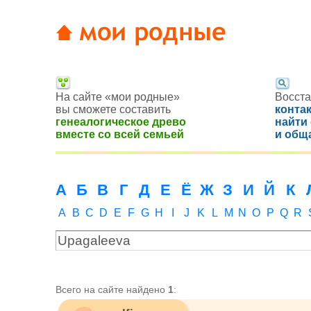
На сайте «мои родные»
Восста
вы сможете составить
конта
генеалогическое древо
найти
вместе со всей семьей
и общ
А
Б
В
Г
Д
Е
Ё
Ж
З
И
Й
К
A
B
C
D
E
F
G
H
I
J
K
L
M
N
O
P
Q
R
Всего на сайте найдено
1
: