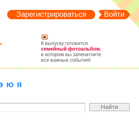
Зарегистрироваться
Войти
ь
К выпуску готовится
семейный фотоальбом,
в котором вы запечатлите
все важные события!
Э
Ю
Я