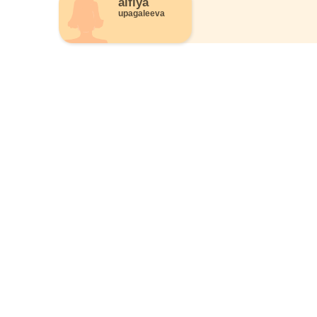
alfiya
upagaleeva