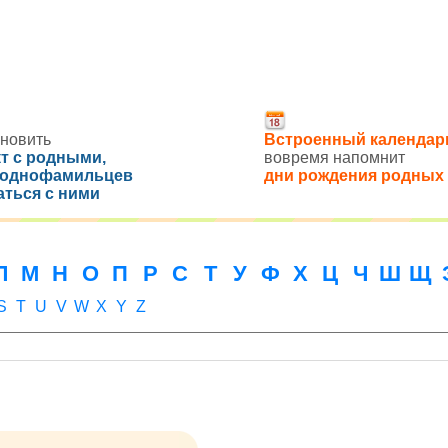
новить
Встроенный календар
кт с родными,
вовремя напомнит
 однофамильцев
дни рождения родных
аться с ними
Л
М
Н
О
П
Р
С
Т
У
Ф
Х
Ц
Ч
Ш
Щ
S
T
U
V
W
X
Y
Z