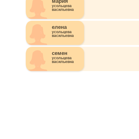
мария
усольцева
васильевна
елена
усольцева
васильевна
семен
усольцева
васильевна