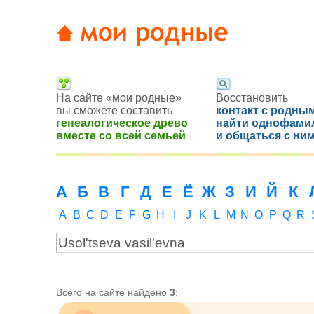
На сайте «мои родные»
Восстановить
вы сможете составить
контакт с родным
генеалогическое древо
найти однофами
вместе со всей семьей
и общаться с ни
А
Б
В
Г
Д
Е
Ё
Ж
З
И
Й
К
A
B
C
D
E
F
G
H
I
J
K
L
M
N
O
P
Q
R
Всего на сайте найдено
3
: