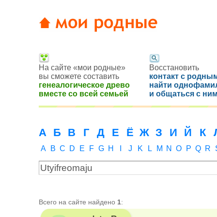
На сайте «мои родные»
Восстановить
вы сможете составить
контакт с родным
генеалогическое древо
найти однофами
вместе со всей семьей
и общаться с ни
А
Б
В
Г
Д
Е
Ё
Ж
З
И
Й
К
A
B
C
D
E
F
G
H
I
J
K
L
M
N
O
P
Q
R
Всего на сайте найдено
1
: