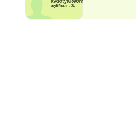
avdotyaReoma
utyifReomaJU