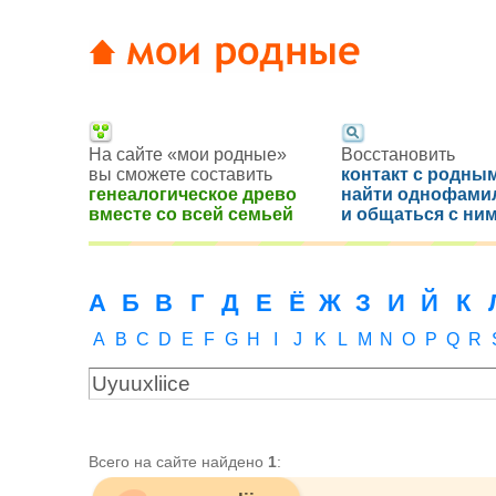
На сайте «мои родные»
Восстановить
вы сможете составить
контакт с родным
генеалогическое древо
найти однофами
вместе со всей семьей
и общаться с ни
А
Б
В
Г
Д
Е
Ё
Ж
З
И
Й
К
A
B
C
D
E
F
G
H
I
J
K
L
M
N
O
P
Q
R
Всего на сайте найдено
1
: