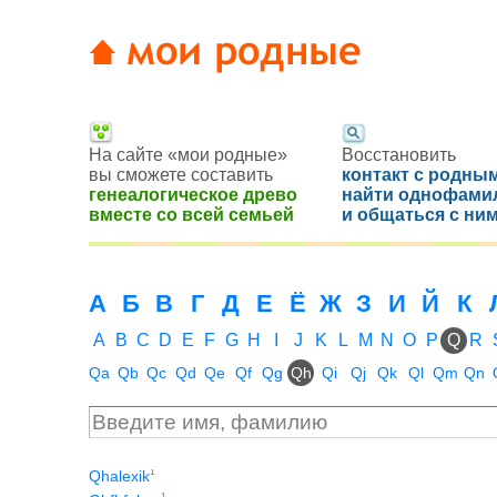
На сайте «мои родные»
Восстановить
вы сможете составить
контакт с родным
генеалогическое древо
найти однофами
вместе со всей семьей
и общаться с ни
А
Б
В
Г
Д
Е
Ё
Ж
З
И
Й
К
A
B
C
D
E
F
G
H
I
J
K
L
M
N
O
P
Q
R
Qa
Qb
Qc
Qd
Qe
Qf
Qg
Qh
Qi
Qj
Qk
Ql
Qm
Qn
1
Qhalexik
1