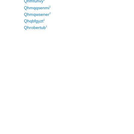
Qhfhfuhvy
1
Qhmqqsenmi
2
Qhmqwsener
1
Qhqbfgyzt
1
Qhrobertub